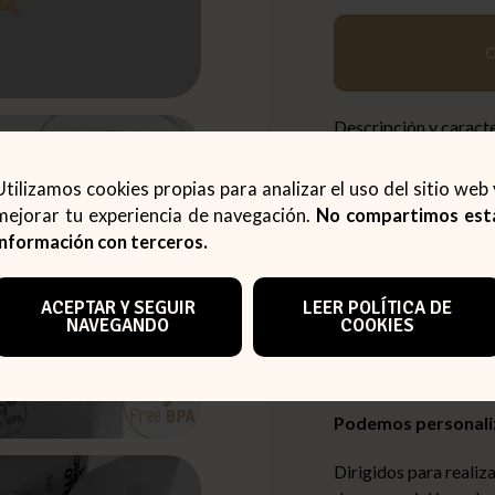
Descripción y caracte
Papel térmico SIN 
Utilizamos cookies propias para analizar el uso del sitio web 
mejorar tu experiencia de navegación.
No compartimos est
ADJUNTAMOS CERTI
información con terceros.
Papel que cumple con
durante 5años.
ACEPTAR Y SEGUIR
LEER POLÍTICA DE
NAVEGANDO
COOKIES
Consúltenos
si tien
impresora y se lo pod
Podemos personali
Dirigidos para realiz