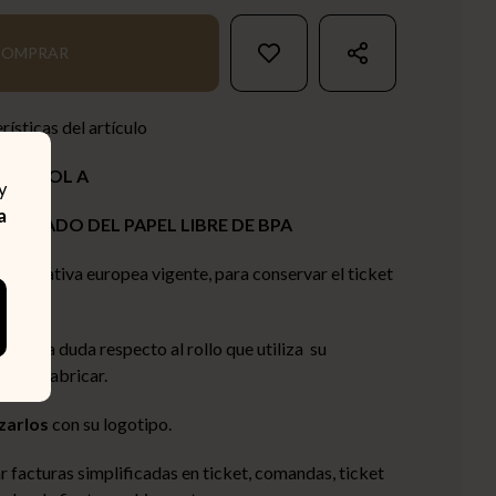
COMPRAR
rísticas del artículo
BISFENOL A
y
a
FICADO DEL PAPEL LIBRE DE BPA
 normativa europea vigente, para conservar el ticket
e alguna duda respecto al rollo que utiliza su
emos fabricar.
zarlos
con su logotipo.
ar facturas simplificadas en ticket, comandas, ticket