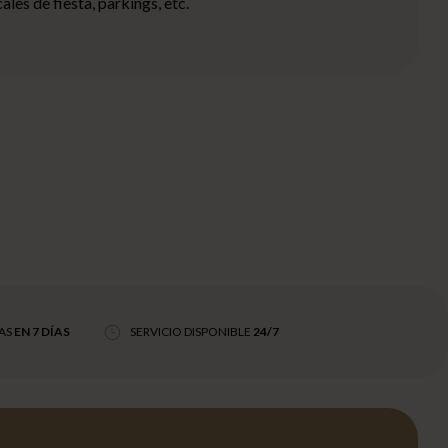
les de fiesta, parkings, etc.
AS
EN 7 DÍAS
SERVICIO DISPONIBLE
24/7