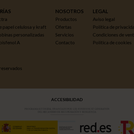
RÍAS
NOSOTROS
LEGAL
ctra
Productos
Aviso legal
 papel celulosa y kraft
Ofertas
Política de privacid
obinas personalizadas
Servicios
Condiciones de ven
 bisfenol A
Contacto
Política de cookies
 reservados
ACCESIBILIDAD