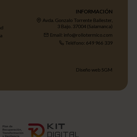
INFORMACIÓN
Avda. Gonzalo Torrente Ballester,
3 Bajo. 37004 (Salamanca)
ad
Email: info@rollotermico.com
ta
Teléfono: 649 966 339
Diseño web SGM