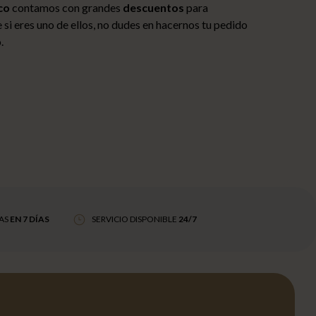
co
contamos con grandes
descuentos
para
e si eres uno de ellos, no dudes en hacernos tu pedido
.
AS
EN 7 DÍAS
SERVICIO DISPONIBLE
24/7