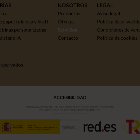
RÍAS
NOSOTROS
LEGAL
ctra
Productos
Aviso legal
 papel celulosa y kraft
Ofertas
Política de privacid
obinas personalizadas
Servicios
Condiciones de ven
 bisfenol A
Contacto
Política de cookies
 reservados
ACCESIBILIDAD