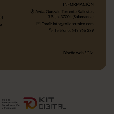
INFORMACIÓN
Avda. Gonzalo Torrente Ballester,
3 Bajo. 37004 (Salamanca)
ad
Email: info@rollotermico.com
ta
Teléfono: 649 966 339
Diseño web SGM