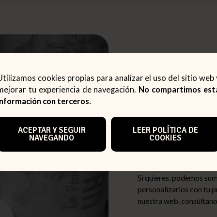
Utilizamos cookies propias para analizar el uso del sitio web 
mejorar tu experiencia de navegación.
No compartimos est
información con terceros.
SOLUCIONES PER
TODO TI
ACEPTAR Y SEGUIR
LEER POLÍTICA DE
NAVEGANDO
COOKIES
ACABAD
Si quieres, podemos sum
personalizarlos con tu p
nuestra web, consúltano