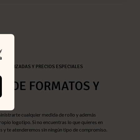
y
a
SONALIZADAS Y PRECIOS ESPECIALES
PO DE FORMATOS Y
OS
inistrarte cualquier medida de rollo y además
ropio logotipo. Si no encuentras lo que quieres en
s y te atenderemos sin ningún tipo de compromiso.