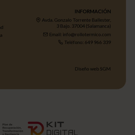
INFORMACIÓN
Avda. Gonzalo Torrente Ballester,
3 Bajo. 37004 (Salamanca)
ad
Email: info@rollotermico.com
ta
Teléfono: 649 966 339
Diseño web SGM