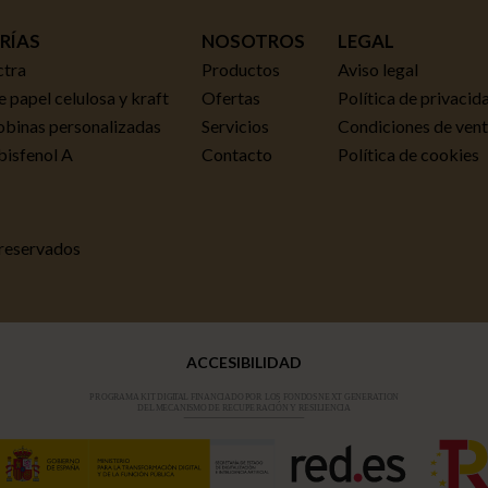
RÍAS
NOSOTROS
LEGAL
ctra
Productos
Aviso legal
 papel celulosa y kraft
Ofertas
Política de privacid
obinas personalizadas
Servicios
Condiciones de ven
 bisfenol A
Contacto
Política de cookies
 reservados
ACCESIBILIDAD