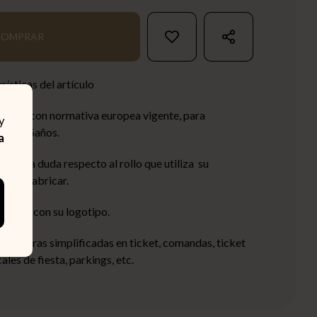
COMPRAR
rísticas del artículo
umple con normativa europea vigente, para
y
urante 5años.
a
e alguna duda respecto al rollo que utiliza su
emos fabricar.
zarlos
con su logotipo.
ar facturas simplificadas en ticket, comandas, ticket
les de fiesta, parkings, etc.