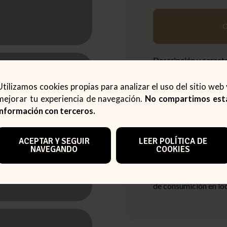
Descripción y caracte
Papel térmico
que c
Utilizamos cookies propias para analizar el uso del sitio web 
conservar el ticket d
mejorar tu experiencia de navegación.
No compartimos est
información con terceros.
Consúltenos
si tien
impresora y se lo pod
ACEPTAR Y SEGUIR
LEER POLÍTICA DE
NAVEGANDO
COOKIES
Podemos personali
Dirigidos para realiz
de consumición en loca