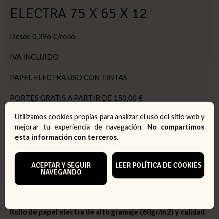
ELECTRA 75 X 65 X 12
Desde 0,396 €/rollo.
IVA INCLUIDO
PAPEL ELECTRA USO CON TINTAS
PORTES GRATIS A PARTIR DE 150,00 €
Utilizamos cookies propias para analizar el uso del sitio web y
PEDIDO MINIMO: 1 CAJA
mejorar tu experiencia de navegación.
No compartimos
47,24 €
esta información con terceros.
ACEPTAR Y SEGUIR
LEER POLÍTICA DE COOKIES
CAJAS:
1 CAJA (80 ROLLOS)
NAVEGANDO
Descripción y características del artículo
Rollo de papel electra de alto gramaje (60gr/m2) y calidad.