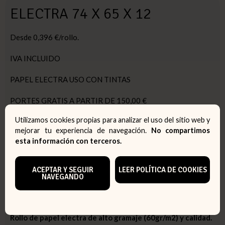
ELECTRA 74 X 65 X 12
Desde 0,396 €/rollo.
IVA INCLUIDO
PAPEL ELECTRA USO CON TINTAS
PORTES GRATIS A PARTIR DE 150,00 €
Utilizamos cookies propias para analizar el uso del sitio web y
PEDIDO MINIMO: 1 CAJA
mejorar tu experiencia de navegación.
No compartimos
47,24 €
esta información con terceros.
ACEPTAR Y SEGUIR
LEER POLÍTICA DE COOKIES
CAJAS:
1 CAJA (80 ROLLOS)
NAVEGANDO
Descripción y características del artículo
Rollo de papel electra de alto gramaje (60gr/m2) y calidad.